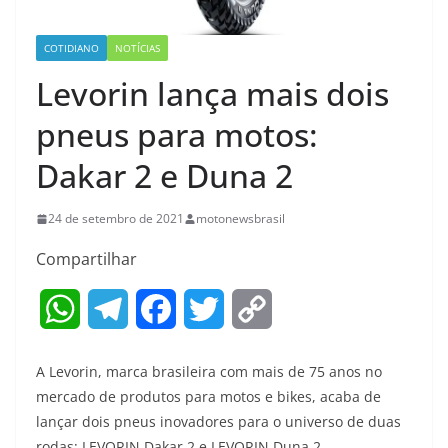
COTIDIANO
NOTÍCIAS
Levorin lança mais dois
pneus para motos:
Dakar 2 e Duna 2
24 de setembro de 2021
motonewsbrasil
Compartilhar
W
T
F
T
C
h
e
a
w
o
A Levorin, marca brasileira com mais de 75 anos no
a
l
c
i
p
mercado de produtos para motos e bikes, acaba de
lançar dois pneus inovadores para o universo de duas
t
e
e
t
y
rodas: LEVORIN Dakar 2 e LEVORIN Duna 2.