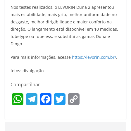
Nos testes realizados, o LEVORIN Duna 2 apresentou
mais estabilidade, mais grip, melhor uniformidade no
desgaste, melhor dirigibilidade e maior conforto na
direção. O lançamento está disponível em 10 medidas,
tubetype ou tubeless, e substitui as gamas Duna e
Dingo.
Para mais informações, acesse
https://levorin.com.br/
.
fotos: divulgação
Compartilhar
W
T
F
T
C
h
e
a
w
o
a
l
c
i
p