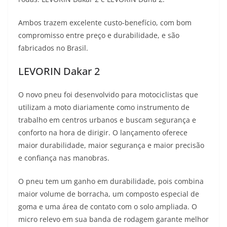
s
g
b
t
L
Ambos trazem excelente custo-benefício, com bom
A
r
o
e
i
compromisso entre preço e durabilidade, e são
fabricados no Brasil.
p
a
o
r
n
LEVORIN Dakar 2
p
m
k
k
O novo pneu foi desenvolvido para motociclistas que
utilizam a moto diariamente como instrumento de
trabalho em centros urbanos e buscam segurança e
conforto na hora de dirigir. O lançamento oferece
maior durabilidade, maior segurança e maior precisão
e confiança nas manobras.
O pneu tem um ganho em durabilidade, pois combina
maior volume de borracha, um composto especial de
goma e uma área de contato com o solo ampliada. O
micro relevo em sua banda de rodagem garante melhor