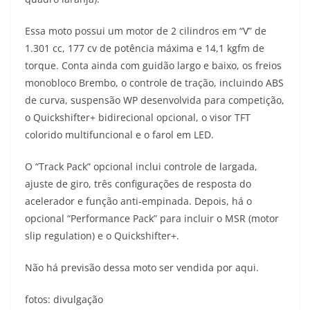
s
g
b
t
L
Essa moto possui um motor de 2 cilindros em “V” de
A
r
o
e
i
1.301 cc, 177 cv de potência máxima e 14,1 kgfm de
torque. Conta ainda com guidão largo e baixo, os freios
p
a
o
r
n
monobloco Brembo, o controle de tração, incluindo ABS
p
m
k
k
de curva, suspensão WP desenvolvida para competição,
o Quickshifter+ bidirecional opcional, o visor TFT
colorido multifuncional e o farol em LED.
O “Track Pack” opcional inclui controle de largada,
ajuste de giro, três configurações de resposta do
acelerador e função anti-empinada. Depois, há o
opcional “Performance Pack” para incluir o MSR (motor
slip regulation) e o Quickshifter+.
Não há previsão dessa moto ser vendida por aqui.
fotos: divulgação