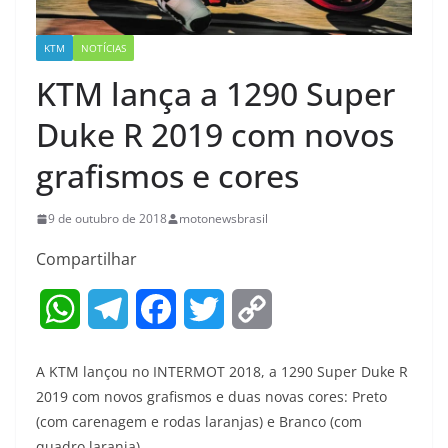
KTM
NOTÍCIAS
KTM lança a 1290 Super
Duke R 2019 com novos
grafismos e cores
9 de outubro de 2018
motonewsbrasil
Compartilhar
W
T
F
T
C
h
e
a
w
o
A KTM lançou no INTERMOT 2018, a 1290 Super Duke R
a
l
c
i
p
2019 com novos grafismos e duas novas cores: Preto
(com carenagem e rodas laranjas) e Branco (com
t
e
e
t
y
quadro laranja).