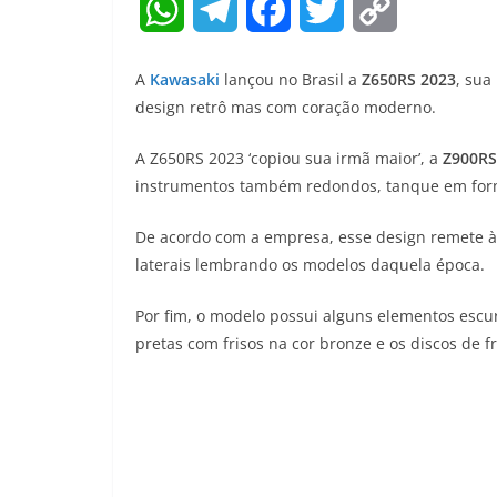
W
T
F
T
C
h
e
a
w
o
A
Kawasaki
lançou no Brasil a
Z650RS 2023
, sua
a
l
c
i
p
design retrô mas com coração moderno.
t
e
e
t
y
A Z650RS 2023 ‘copiou sua irmã maior’, a
Z900RS
instrumentos também redondos, tanque em forma
s
g
b
t
L
A
r
o
e
i
De acordo com a empresa, esse design remete às
laterais lembrando os modelos daquela época.
p
a
o
r
n
Por fim, o modelo possui alguns elementos escur
p
m
k
k
pretas com frisos na cor bronze e os discos de f