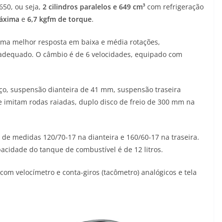
650, ou seja,
2 cilindros paralelos e 649 cm³
com refrigeração
máxima
e
6,7 kgfm de torque
.
uma melhor resposta em baixa e média rotações,
dequado. O câmbio é de 6 velocidades, equipado com
aço, suspensão dianteira de 41 mm, suspensão traseira
ue imitam rodas raiadas, duplo disco de freio de 300 mm na
e medidas 120/70-17 na dianteira e 160/60-17 na traseira.
cidade do tanque de combustível é de 12 litros.
 com velocímetro e conta-giros (tacômetro) analógicos e tela