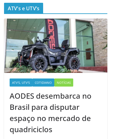
ATV’s e UTV’s
ATV'S, UTV'S
COTIDIANO
NOTÍCIAS
AODES desembarca no
Brasil para disputar
espaço no mercado de
quadriciclos