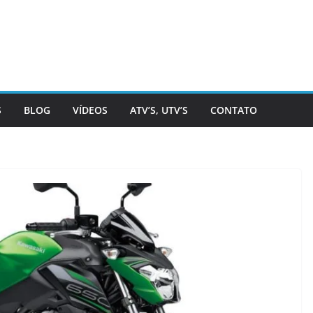
S
BLOG
VÍDEOS
ATV’S, UTV’S
CONTATO