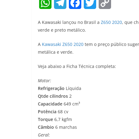
W
T
F
T
C
h
e
a
w
o
A Kawasaki lançou no Brasil a
Z650 2020
, que c
a
l
c
i
p
verde e preto metálico.
t
e
e
t
y
A
Kawasaki Z650 2020
tem o preço público sugeri
metálica e verde.
s
g
b
t
L
A
r
o
e
i
Veja abaixo a Ficha Técnica completa:
p
a
o
r
n
Motor:
Refrigeração
Líquida
p
m
k
k
Qtde cilindros
2
Capacidade
649 cm³
Potência
68 cv
Torque
6,7 kgfm
Câmbio
6 marchas
Geral: