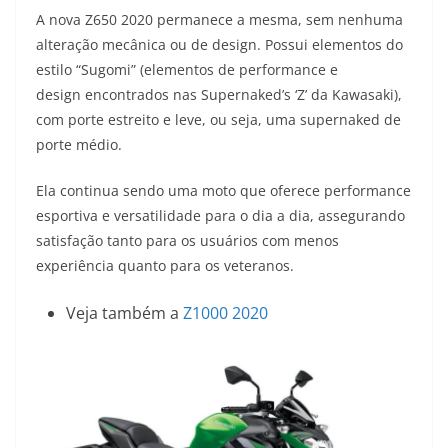
A nova Z650 2020 permanece a mesma, sem nenhuma
s
g
b
t
L
alteração mecânica ou de design. Possui elementos do
A
r
o
e
i
estilo “Sugomi” (elementos de performance e
design encontrados nas Supernaked’s ‘Z’ da Kawasaki),
p
a
o
r
n
com porte estreito e leve, ou seja, uma supernaked de
p
m
k
k
porte médio.
Ela continua sendo uma moto que oferece performance
esportiva e versatilidade para o dia a dia, assegurando
satisfação tanto para os usuários com menos
experiência quanto para os veteranos.
Veja também a
Z1000 2020