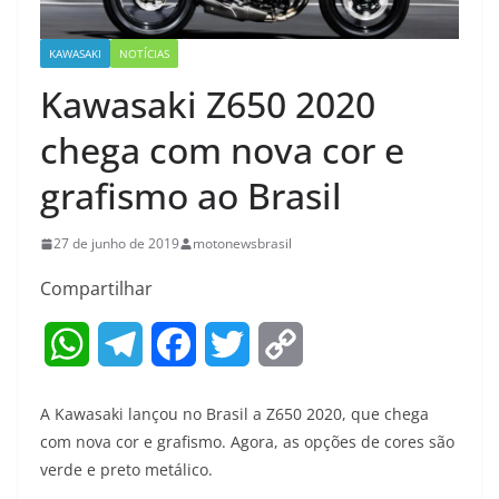
KAWASAKI
NOTÍCIAS
Kawasaki Z650 2020
chega com nova cor e
grafismo ao Brasil
27 de junho de 2019
motonewsbrasil
Compartilhar
W
T
F
T
C
h
e
a
w
o
A Kawasaki lançou no Brasil a Z650 2020, que chega
a
l
c
i
p
com nova cor e grafismo. Agora, as opções de cores são
verde e preto metálico.
t
e
e
t
y