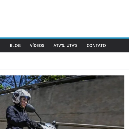
S
BLOG
VÍDEOS
ATV’S, UTV’S
CONTATO