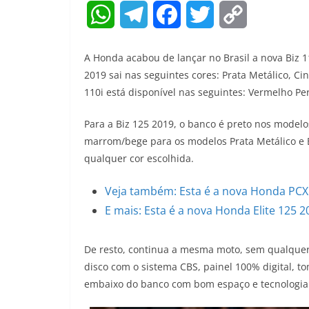
W
T
F
T
C
h
e
a
w
o
A Honda acabou de lançar no Brasil a nova Biz 1
a
l
c
i
p
2019 sai nas seguintes cores: Prata Metálico, Ci
110i está disponível nas seguintes: Vermelho Per
t
e
e
t
y
Para a Biz 125 2019, o banco é preto nos model
s
g
b
t
L
marrom/bege para os modelos Prata Metálico e B
A
r
o
e
i
qualquer cor escolhida.
p
a
o
r
n
Veja também: Esta é a nova Honda PCX 
p
m
k
k
E mais: Esta é a nova Honda Elite 125 
De resto, continua a mesma moto, sem qualquer a
disco com o sistema CBS, painel 100% digital, 
embaixo do banco com bom espaço e tecnologia 