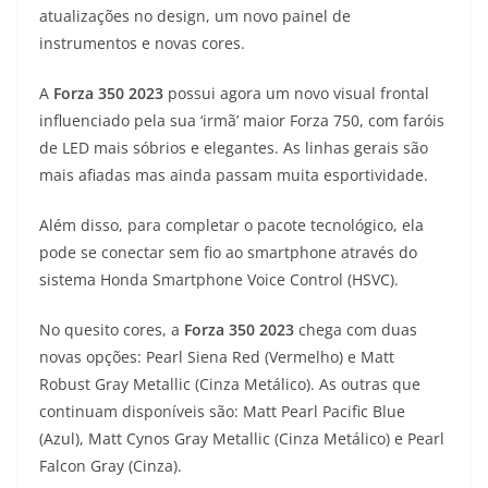
atualizações no design, um novo painel de
t
e
e
t
y
instrumentos e novas cores.
s
g
b
t
L
A
Forza 350 2023
possui agora um novo visual frontal
A
r
o
e
i
influenciado pela sua ‘irmã’ maior Forza 750, com faróis
de LED mais sóbrios e elegantes. As linhas gerais são
p
a
o
r
n
mais afiadas mas ainda passam muita esportividade.
p
m
k
k
Além disso, para completar o pacote tecnológico, ela
pode se conectar sem fio ao smartphone através do
sistema Honda Smartphone Voice Control (HSVC).
No quesito cores, a
Forza 350 2023
chega com duas
novas opções: Pearl Siena Red (Vermelho) e Matt
Robust Gray Metallic (Cinza Metálico). As outras que
continuam disponíveis são: Matt Pearl Pacific Blue
(Azul), Matt Cynos Gray Metallic (Cinza Metálico) e Pearl
Falcon Gray (Cinza).