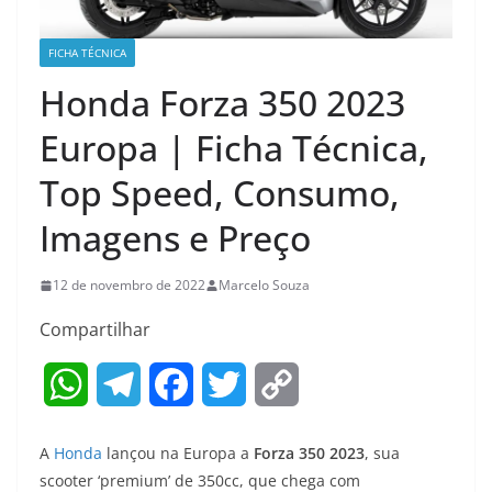
FICHA TÉCNICA
Honda Forza 350 2023
Europa | Ficha Técnica,
Top Speed, Consumo,
Imagens e Preço
12 de novembro de 2022
Marcelo Souza
Compartilhar
W
T
F
T
C
h
e
a
w
o
A
Honda
lançou na Europa a
Forza 350 2023
, sua
a
l
c
i
p
scooter ‘premium’ de 350cc, que chega com