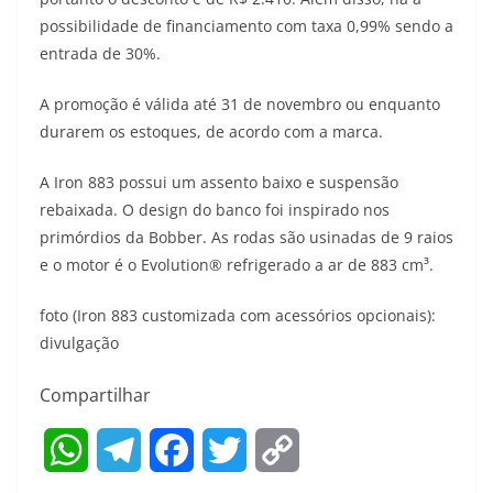
s
g
b
t
L
possibilidade de financiamento com taxa 0,99% sendo a
entrada de 30%.
A
r
o
e
i
A promoção é válida até 31 de novembro ou enquanto
p
a
o
r
n
durarem os estoques, de acordo com a marca.
p
m
k
k
A Iron 883 possui um assento baixo e suspensão
rebaixada. O design do banco foi inspirado nos
primórdios da Bobber. As rodas são usinadas de 9 raios
e o motor é o Evolution® refrigerado a ar de 883 cm³.
foto (Iron 883 customizada com acessórios opcionais):
divulgação
Compartilhar
W
T
F
T
C