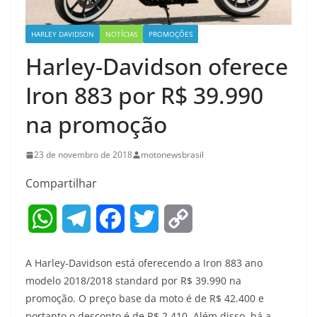
HARLEY DAVIDSON
NOTÍCIAS
PROMOÇÕES
Harley-Davidson oferece
Iron 883 por R$ 39.990
na promoção
23 de novembro de 2018
motonewsbrasil
Compartilhar
W
T
F
T
C
h
e
a
w
o
A Harley-Davidson está oferecendo a Iron 883 ano
a
l
c
i
p
modelo 2018/2018 standard por R$ 39.990 na
promoção. O preço base da moto é de R$ 42.400 e
t
e
e
t
y
portanto o desconto é de R$ 2.410. Além disso, há a