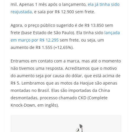
mil. Apenas 1 mês após o lançamento,
ela já tinha sido
t
e
e
t
y
reajustada
, e saía por R$ 12.900 sem frete.
s
g
b
t
L
Agora, o preço público sugerido é de R$ 13.850 sem
A
r
o
e
i
frete (base Estado de São Paulo). Ela tinha sido
lançada
em março por R$ 12.295
sem frete, ou seja, um
p
a
o
r
n
aumento de R$ 1.555 (+12,65%).
p
m
k
k
Entramos em contato com a marca, mas até o momento
não tivemos uma resposta. Acreditamos que o motivo
do aumento seja por causa do dólar, que está acima de
R$ 5. Lembramos que as motos da Haojue são apenas
montadas no Brasil. Elas são importadas da China
desmontadas, processo chamado CKD (Complete
Knock-Down, em inglês).