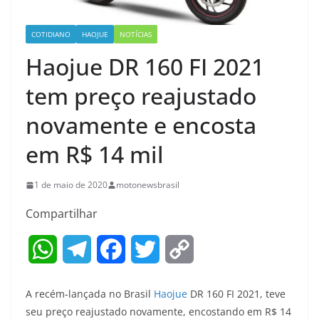
COTIDIANO
HAOJUE
NOTÍCIAS
Haojue DR 160 FI 2021
tem preço reajustado
novamente e encosta
em R$ 14 mil
1 de maio de 2020
motonewsbrasil
Compartilhar
W
T
F
T
C
h
e
a
w
o
A recém-lançada no Brasil
Haojue
DR 160 FI 2021, teve
a
l
c
i
p
seu preço reajustado novamente, encostando em R$ 14