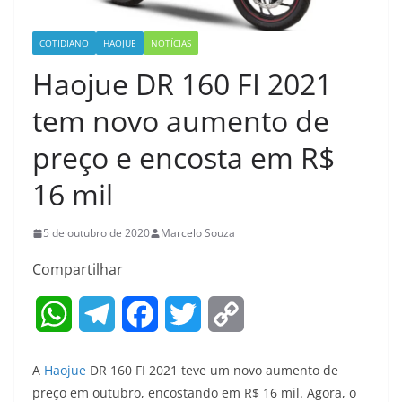
COTIDIANO
HAOJUE
NOTÍCIAS
Haojue DR 160 FI 2021
tem novo aumento de
preço e encosta em R$
16 mil
5 de outubro de 2020
Marcelo Souza
Compartilhar
W
T
F
T
C
h
e
a
w
o
A
Haojue
DR 160 FI 2021 teve um novo aumento de
a
l
c
i
p
preço em outubro, encostando em R$ 16 mil. Agora, o