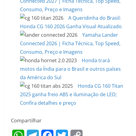
Connected 2027 | Ficha Técnica, Top Speed,
Consumo, Preço e Imagens
A Queridinha do Brasil:
Honda CG 160 2026 Ganha Visual Atualizado
Yamaha Lander
Connected 2026 | Ficha Técnica, Top Speed,
Consumo, Preço e Imagens
Honda trará
motos da Índia para o Brasil e outros países
da América do Sul
Honda CG 160 Titan
2025 ganha freio ABS e iluminação de LED;
Confira detalhes e preço
Compartilhar
W
T
F
T
C