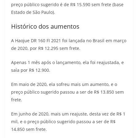
preço público sugerido é de R$ 15.590 sem frete (base
t
e
e
t
y
Estado de São Paulo).
s
g
b
t
L
Histórico dos aumentos
A
r
o
e
i
A Haojue DR 160 FI 2021 foi lançada no Brasil em março
p
a
o
r
n
de 2020, por R$ 12.295 sem frete.
p
m
k
k
Apenas 1 mês após o lançamento, ela foi reajustada, e
saía por R$ 12.900.
Em maio de 2020, ela sofreu mais um aumento, e o
preço público sugerido passou a ser de R$ 13.850 sem
frete.
Em junho de 2020, mais um reajuste, desta vez de R$ 1
mil, e o preço público sugerido passou a ser de R$
14.850 sem frete.