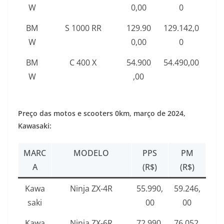
W
0,00
0
BM
S 1000 RR
129.90
129.142,0
W
0,00
0
BM
C 400 X
54.900
54.490,00
W
,00
Preço das motos e scooters 0km,
março de 2024
,
Kawasaki:
MARC
MODELO
PPS
PM
A
(R$)
(R$)
Kawa
Ninja ZX-4R
55.990,
59.246,
saki
00
00
Kawa
Ninja ZX-6R
72.990,
76.052,