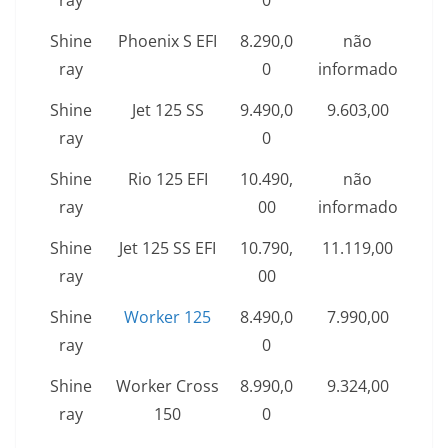
ray
0
Shine
Phoenix S EFI
8.290,0
não
ray
0
informado
Shine
Jet 125 SS
9.490,0
9.603,00
ray
0
Shine
Rio 125 EFI
10.490,
não
ray
00
informado
Shine
Jet 125 SS EFI
10.790,
11.119,00
ray
00
Shine
Worker 125
8.490,0
7.990,00
ray
0
Shine
Worker Cross
8.990,0
9.324,00
ray
150
0