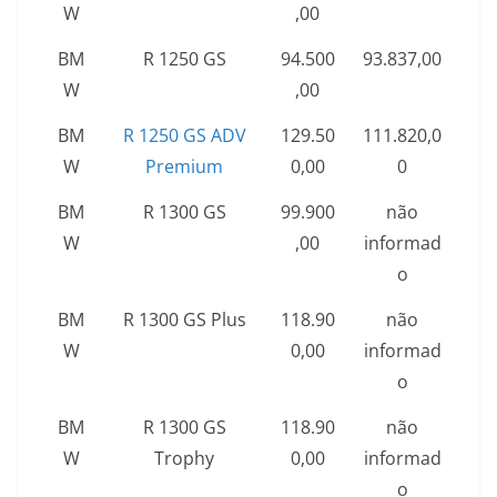
W
,00
BM
R 1250 GS
94.500
93.837,00
W
,00
BM
R 1250 GS ADV
129.50
111.820,0
W
Premium
0,00
0
BM
R 1300 GS
99.900
não
W
,00
informad
o
BM
R 1300 GS Plus
118.90
não
W
0,00
informad
o
BM
R 1300 GS
118.90
não
W
Trophy
0,00
informad
o