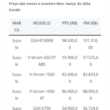
Preço das motos e scooters 0km,
março de 2024
,
Suzuki:
MAR
MODELO
PPS (R$)
PM (R$)
CA
Suzu
GSX-R1000R
98.500,0
101.310,
ki
0
00
Suzu
V-Strom 650 XT
55.905,0
57.572,0
ki
ABS
0
0
Suzu
V-Strom 1050
82.600,0
82.833,0
ki
0
0
Suzu
V-Strom 1050
86.950,0
88.095,0
ki
XT
0
0
Suzu
GSX-S750
54.950,0
56.724,0