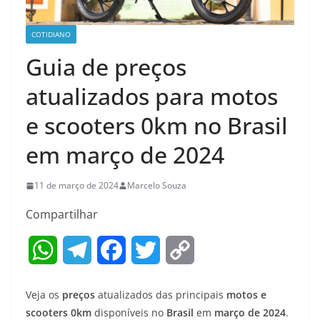
COTIDIANO
Guia de preços
atualizados para motos
e scooters 0km no Brasil
em março de 2024
11 de março de 2024
Marcelo Souza
Compartilhar
W
T
F
T
C
h
e
a
w
o
Veja os
preços
atualizados das principais
motos e
a
l
c
i
p
scooters 0km
disponíveis no
Brasil
em
março de 2024
.