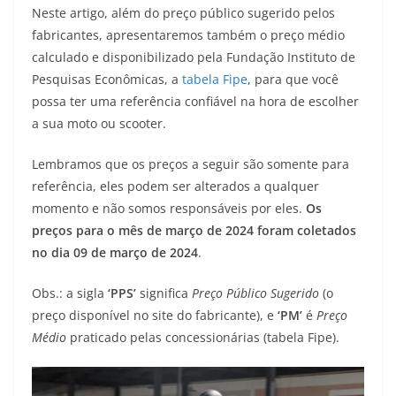
Neste artigo, além do preço público sugerido pelos
t
e
e
t
y
fabricantes, apresentaremos também o preço médio
s
g
b
t
L
calculado e disponibilizado pela Fundação Instituto de
Pesquisas Econômicas, a
tabela Fipe
, para que você
A
r
o
e
i
possa ter uma referência confiável na hora de escolher
a sua moto ou scooter.
p
a
o
r
n
p
m
k
k
Lembramos que os preços a seguir são somente para
referência, eles podem ser alterados a qualquer
momento e não somos responsáveis por eles.
Os
preços para o mês de março de 2024 foram coletados
no dia 09 de março de 2024
.
Obs.: a sigla
‘PPS’
significa
Preço Público Sugerido
(o
preço disponível no site do fabricante), e
‘PM’
é
Preço
Médio
praticado pelas concessionárias (tabela Fipe).