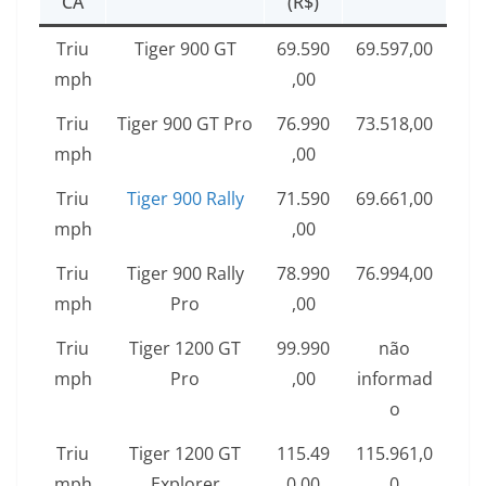
CA
(R$)
Triu
Tiger 900 GT
69.590
69.597,00
mph
,00
Triu
Tiger 900 GT Pro
76.990
73.518,00
mph
,00
Triu
Tiger 900 Rally
71.590
69.661,00
mph
,00
Triu
Tiger 900 Rally
78.990
76.994,00
mph
Pro
,00
Triu
Tiger 1200 GT
99.990
não
mph
Pro
,00
informad
o
Triu
Tiger 1200 GT
115.49
115.961,0
mph
Explorer
0,00
0