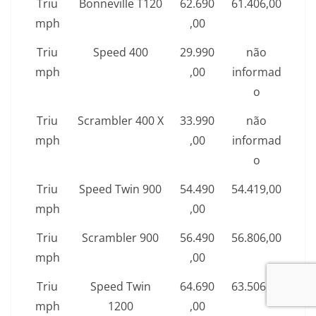
Triu
Bonneville T120
62.690
61.406,00
mph
,00
Triu
Speed 400
29.990
não
mph
,00
informad
o
Triu
Scrambler 400 X
33.990
não
mph
,00
informad
o
Triu
Speed Twin 900
54.490
54.419,00
mph
,00
Triu
Scrambler 900
56.490
56.806,00
mph
,00
Triu
Speed Twin
64.690
63.506,00
mph
1200
,00