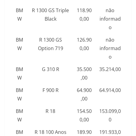
BM
R 1300 GS Triple
118.90
não
W
Black
0,00
informad
o
BM
R 1300 GS
126.90
não
W
Option 719
0,00
informad
o
BM
G 310 R
35.500
35.214,00
W
,00
BM
F 900 R
64.900
64.914,00
W
,00
BM
R 18
154.50
153.099,0
W
0,00
0
BM
R 18 100 Anos
189.90
191.933,0