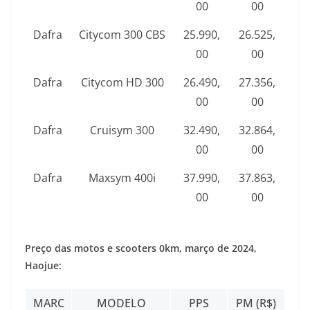
00
00
Dafra
Citycom 300 CBS
25.990,
26.525,
00
00
Dafra
Citycom HD 300
26.490,
27.356,
00
00
Dafra
Cruisym 300
32.490,
32.864,
00
00
Dafra
Maxsym 400i
37.990,
37.863,
00
00
Preço das motos e scooters 0km,
março de 2024
,
Haojue:
MARC
MODELO
PPS
PM (R$)