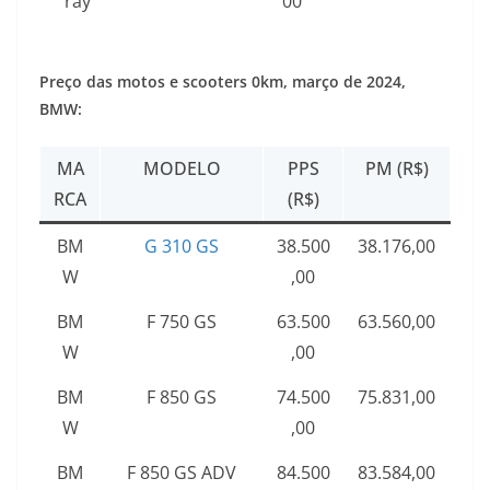
ray
00
Preço das motos e scooters 0km,
março de 2024
,
BMW:
MA
MODELO
PPS
PM (R$)
RCA
(R$)
BM
G 310 GS
38.500
38.176,00
W
,00
BM
F 750 GS
63.500
63.560,00
W
,00
BM
F 850 GS
74.500
75.831,00
W
,00
BM
F 850 GS ADV
84.500
83.584,00