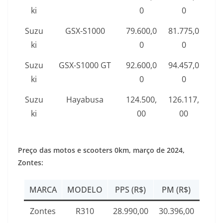
ki
0
0
Suzu
GSX-S1000
79.600,0
81.775,0
ki
0
0
Suzu
GSX-S1000 GT
92.600,0
94.457,0
ki
0
0
Suzu
Hayabusa
124.500,
126.117,
ki
00
00
Preço das motos e scooters 0km,
março de 2024
,
Zontes:
MARCA
MODELO
PPS (R$)
PM (R$)
Zontes
R310
28.990,00
30.396,00