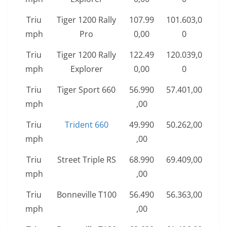
Triu
Tiger 1200 Rally
107.99
101.603,0
mph
Pro
0,00
0
Triu
Tiger 1200 Rally
122.49
120.039,0
mph
Explorer
0,00
0
Triu
Tiger Sport 660
56.990
57.401,00
mph
,00
Triu
Trident 660
49.990
50.262,00
mph
,00
Triu
Street Triple RS
68.990
69.409,00
mph
,00
Triu
Bonneville T100
56.490
56.363,00
mph
,00