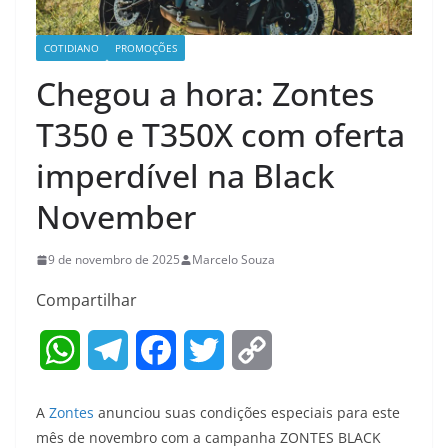
COTIDIANO
PROMOÇÕES
Chegou a hora: Zontes
T350 e T350X com oferta
imperdível na Black
November
9 de novembro de 2025
Marcelo Souza
Compartilhar
W
T
F
T
C
h
e
a
w
o
A
Zontes
anunciou suas condições especiais para este
a
l
c
i
p
mês de novembro com a campanha ZONTES BLACK