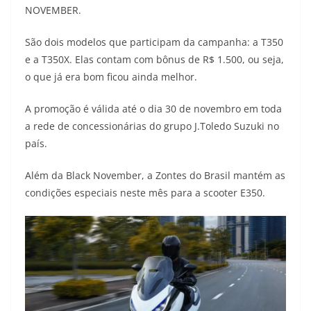
NOVEMBER.
t
e
e
t
y
São dois modelos que participam da campanha: a T350
s
g
b
t
L
e a T350X. Elas contam com bônus de R$ 1.500, ou seja,
A
r
o
e
i
o que já era bom ficou ainda melhor.
p
a
o
r
n
A promoção é válida até o dia 30 de novembro em toda
p
m
k
k
a rede de concessionárias do grupo J.Toledo Suzuki no
país.
Além da Black November, a Zontes do Brasil mantém as
condições especiais neste mês para a scooter E350.