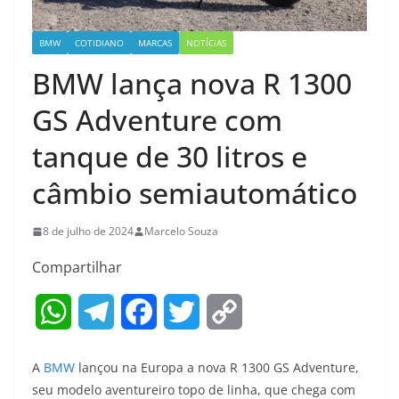
BMW
COTIDIANO
MARCAS
NOTÍCIAS
BMW lança nova R 1300
GS Adventure com
tanque de 30 litros e
câmbio semiautomático
8 de julho de 2024
Marcelo Souza
Compartilhar
W
T
F
T
C
h
e
a
w
o
A
BMW
lançou na Europa a nova R 1300 GS Adventure,
a
l
c
i
p
seu modelo aventureiro topo de linha, que chega com