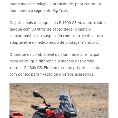
muito mais tecnologia e praticidade, para continuar
t
e
e
t
y
dominando o segmento Big Trail.
s
g
b
t
L
Os principais destaques da R 1300 GS Adventure são o
A
r
o
e
i
tanque com 30 litros de capacidade, o câmbio
semiautomático, a suspensão com controle de altura
p
a
o
r
n
adaptável, e o inédito modo de pilotagem ‘Enduro’.
p
m
k
k
O tanque de combustível de alumínio é a principal
peça visível que diferencia o modelo das versão
‘normal’ R 1300 GS. Ele tem formato próprio e conta
com pontos para fixação de diversos acessórios.