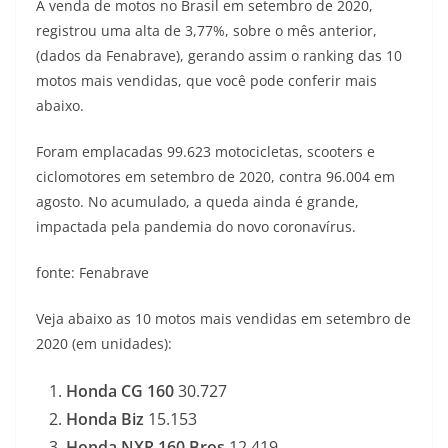
A venda de motos no Brasil em setembro de 2020,
a
l
c
i
p
registrou uma alta de 3,77%, sobre o mês anterior,
(dados da Fenabrave), gerando assim o ranking das 10
t
e
e
t
y
motos mais vendidas, que você pode conferir mais
s
g
b
t
L
abaixo.
A
r
o
e
i
Foram emplacadas 99.623 motocicletas, scooters e
ciclomotores em setembro de 2020, contra 96.004 em
p
a
o
r
n
agosto. No acumulado, a queda ainda é grande,
p
m
k
k
impactada pela pandemia do novo coronavírus.
fonte: Fenabrave
Veja abaixo as 10 motos mais vendidas em setembro de
2020 (em unidades):
Honda CG 160
30.727
Honda Biz
15.153
Honda NXR 160 Bros
12.419