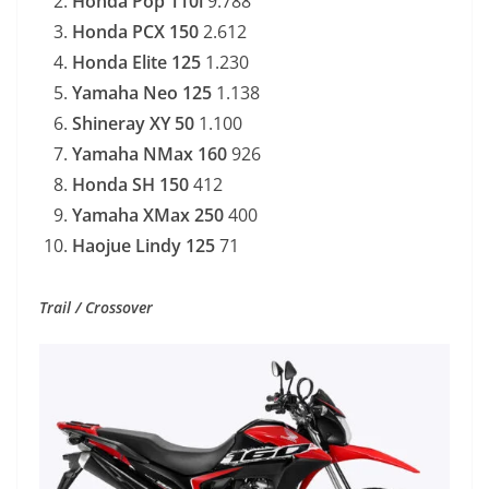
Honda Pop 110i
9.788
Honda PCX 150
2.612
Honda Elite 125
1.230
Yamaha Neo 125
1.138
Shineray XY 50
1.100
Yamaha NMax 160
926
Honda SH 150
412
Yamaha XMax 250
400
Haojue Lindy 125
71
Trail / Crossover