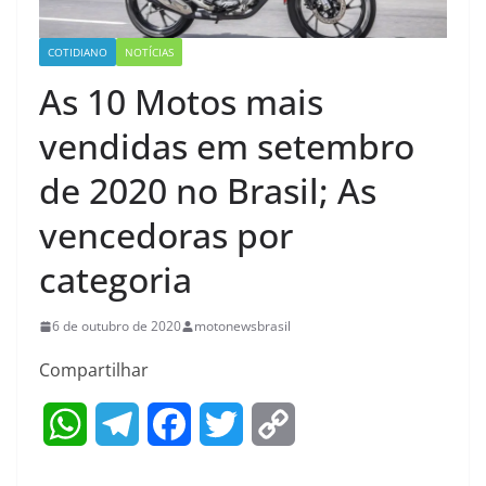
COTIDIANO
NOTÍCIAS
As 10 Motos mais
vendidas em setembro
de 2020 no Brasil; As
vencedoras por
categoria
6 de outubro de 2020
motonewsbrasil
Compartilhar
W
T
F
T
C
h
e
a
w
o