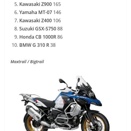
Kawasaki Z900
165
Yamaha MT-07
146
Kawasaki Z400
106
Suzuki GSX-S750
88
Honda CB 1000R
86
BMW G 310 R
38
Maxtrail / Bigtrail