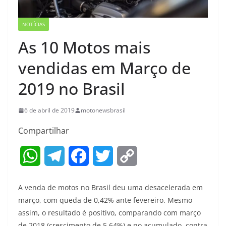
NOTÍCIAS
As 10 Motos mais
vendidas em Março de
2019 no Brasil
6 de abril de 2019
motonewsbrasil
Compartilhar
W
T
F
T
C
h
e
a
w
o
A venda de motos no Brasil deu uma desacelerada em
a
l
c
i
p
março, com queda de 0,42% ante fevereiro. Mesmo
assim, o resultado é positivo, comparando com março
t
e
e
t
y
de 2018 (crescimento de 5,64%) e no acumulado, contra