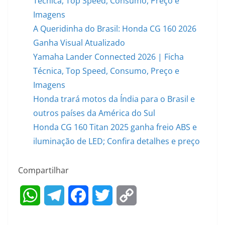
Técnica, Top Speed, Consumo, Preço e
Imagens
A Queridinha do Brasil: Honda CG 160 2026
Ganha Visual Atualizado
Yamaha Lander Connected 2026 | Ficha
Técnica, Top Speed, Consumo, Preço e
Imagens
Honda trará motos da Índia para o Brasil e
outros países da América do Sul
Honda CG 160 Titan 2025 ganha freio ABS e
iluminação de LED; Confira detalhes e preço
Compartilhar
W
T
F
T
C
h
e
a
w
o