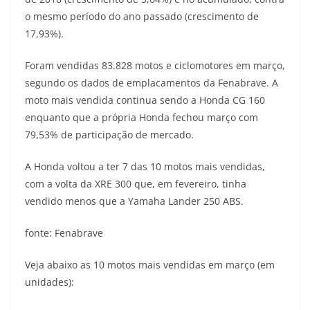
s
g
b
t
L
o mesmo período do ano passado (crescimento de
17,93%).
A
r
o
e
i
Foram vendidas 83.828 motos e ciclomotores em março,
p
a
o
r
n
segundo os dados de emplacamentos da Fenabrave. A
p
m
k
k
moto mais vendida continua sendo a Honda CG 160
enquanto que a própria Honda fechou março com
79,53% de participação de mercado.
A Honda voltou a ter 7 das 10 motos mais vendidas,
com a volta da XRE 300 que, em fevereiro, tinha
vendido menos que a Yamaha Lander 250 ABS.
fonte: Fenabrave
Veja abaixo as 10 motos mais vendidas em março (em
unidades):