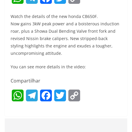
h
e
a
w
o
Watch the details of the new honda CB650F.
a
l
c
i
p
Now gains 3kW peak power and a boisterous induction
roar, plus a Showa Dual Bending Valve front fork and
t
e
e
t
y
revised Nissin brake calipers. New stripped-back
s
g
b
t
L
styling highlights the engine and exudes a tougher,
uncompromising attitude.
A
r
o
e
i
You can see more details in the video:
p
a
o
r
n
p
m
k
k
Compartilhar
W
T
F
T
C
h
e
a
w
o
a
l
c
i
p
t
e
e
t
y