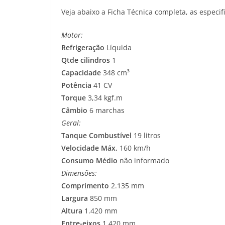
Veja abaixo a Ficha Técnica completa, as especif
Motor:
Refrigeração
Líquida
Qtde cilindros
1
Capacidade
348 cm³
Potência
41 CV
Torque
3,34 kgf.m
Câmbio
6 marchas
Geral:
Tanque Combustível
19 litros
Velocidade Máx.
160 km/h
Consumo Médio
não informado
Dimensões:
Comprimento
2.135 mm
Largura
850 mm
Altura
1.420 mm
Entre-eixos
1.420 mm