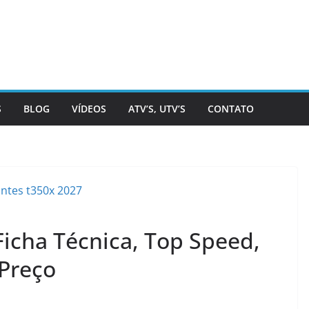
S
BLOG
VÍDEOS
ATV’S, UTV’S
CONTATO
Ficha Técnica, Top Speed,
Preço