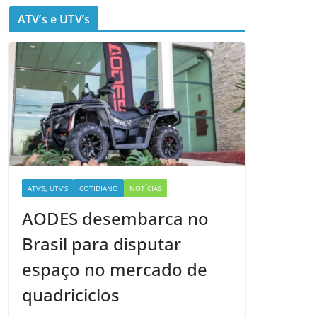
ATV’s e UTV’s
ATV'S, UTV'S
COTIDIANO
NOTÍCIAS
AODES desembarca no
Brasil para disputar
espaço no mercado de
quadriciclos