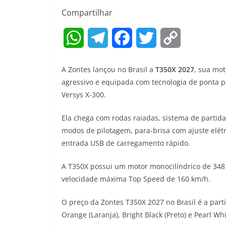
Compartilhar
W
T
F
T
C
h
e
a
w
o
A Zontes lançou no Brasil a
T350X 2027
, sua mo
a
l
c
i
p
agressivo e equipada com tecnologia de ponta
Versys X-300.
t
e
e
t
y
Ela chega com rodas raiadas, sistema de partida 
s
g
b
t
L
modos de pilotagem, para-brisa com ajuste elét
A
r
o
e
i
entrada USB de carregamento rápido.
p
a
o
r
n
A T350X possui um motor monocilíndrico de 348
p
m
k
k
velocidade máxima Top Speed de 160 km/h.
O preço da Zontes T350X 2027 no Brasil é a parti
Orange (Laranja), Bright Black (Preto) e Pearl Whi