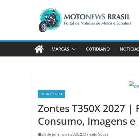
Pular
para
o
conteúdo
MARCAS
COTIDIANO
NOTÍCIA
FICHA TÉCNICA
Zontes T350X 2027 | 
Consumo, Imagens e 
26 de janeiro de 2026
Marcelo Souza