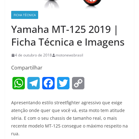
FICHA TÉCNICA
Yamaha MT-125 2019 |
Ficha Técnica e Imagens
4 de outubro de 2018
motonewsbrasil
Compartilhar
W
T
F
T
C
h
e
a
w
o
Apresentando estilo streetfighter agressivo que exige
a
l
c
i
p
atenção onde quer que você vá, esta moto tem atitude
séria. E com o seu chassis de tamanho real, o mais
t
e
e
t
y
recente modelo MT-125 consegue o máximo respeito na
s
g
b
t
L
rua.