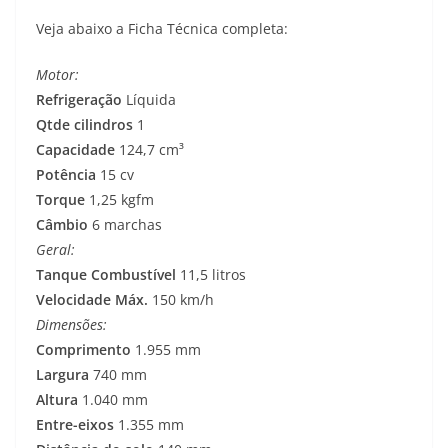
A
r
o
e
i
Veja abaixo a Ficha Técnica completa:
p
a
o
r
n
Motor:
p
m
k
k
Refrigeração
Líquida
Qtde cilindros
1
Capacidade
124,7 cm³
Potência
15 cv
Torque
1,25 kgfm
Câmbio
6 marchas
Geral:
Tanque Combustível
11,5 litros
Velocidade Máx.
150 km/h
Dimensões:
Comprimento
1.955 mm
Largura
740 mm
Altura
1.040 mm
Entre-eixos
1.355 mm