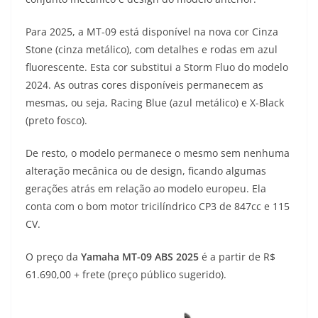
s
g
b
t
L
Para 2025, a MT-09 está disponível na nova cor Cinza
A
r
o
e
i
Stone (cinza metálico), com detalhes e rodas em azul
fluorescente. Esta cor substitui a Storm Fluo do modelo
p
a
o
r
n
2024. As outras cores disponíveis permanecem as
p
m
k
k
mesmas, ou seja, Racing Blue (azul metálico) e X-Black
(preto fosco).
De resto, o modelo permanece o mesmo sem nenhuma
alteração mecânica ou de design, ficando algumas
gerações atrás em relação ao modelo europeu. Ela
conta com o bom motor tricilíndrico CP3 de 847cc e 115
CV.
O preço da
Yamaha MT-09 ABS 2025
é a partir de R$
61.690,00 + frete (preço público sugerido).