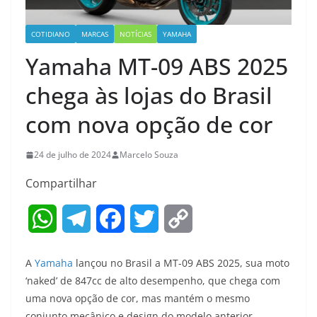
COTIDIANO
MARCAS
NOTÍCIAS
YAMAHA
Yamaha MT-09 ABS 2025
chega às lojas do Brasil
com nova opção de cor
24 de julho de 2024
Marcelo Souza
Compartilhar
W
T
F
T
C
h
e
a
w
o
A
Yamaha
lançou no Brasil a MT-09 ABS 2025, sua moto
a
l
c
i
p
‘naked’ de 847cc de alto desempenho, que chega com
uma nova opção de cor, mas mantém o mesmo
t
e
e
t
y
conjunto mecânico e design do modelo anterior.