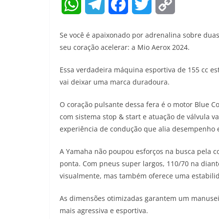
W
T
F
T
C
h
e
a
w
o
Se você é apaixonado por adrenalina sobre duas
a
l
c
i
p
seu coração acelerar: a Mio Aerox 2024.
t
e
e
t
y
Essa verdadeira máquina esportiva de 155 cc est
vai deixar uma marca duradoura.
s
g
b
t
L
A
r
o
e
i
O coração pulsante dessa fera é o motor Blue C
com sistema stop & start e atuação de válvula v
p
a
o
r
n
experiência de condução que alia desempenho e 
p
m
k
k
A Yamaha não poupou esforços na busca pela com
ponta. Com pneus super largos, 110/70 na diante
visualmente, mas também oferece uma estabilid
As dimensões otimizadas garantem um manuseio
mais agressiva e esportiva.