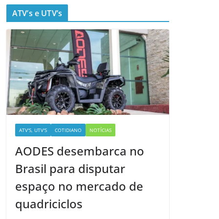
ATV’s e UTV’s
ATV'S, UTV'S
COTIDIANO
NOTÍCIAS
AODES desembarca no
Brasil para disputar
espaço no mercado de
quadriciclos