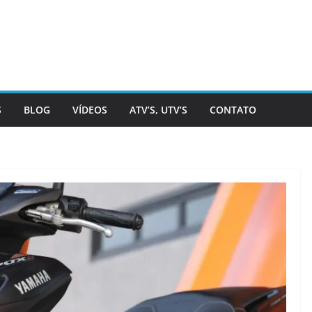
S
BLOG
VÍDEOS
ATV’S, UTV’S
CONTATO