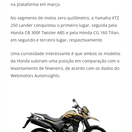
na plataforma em março.
t
e
e
t
y
No segmento de motos zero quilômetro, a Yamaha XTZ
s
g
b
t
L
250 Lander conquistou o primeiro lugar, seguida pela
A
r
o
e
i
Honda CB 300F Twister ABS e pela Honda CG 160 Titan,
em segundo e terceiro lugar, respectivamente.
p
a
o
r
n
p
m
k
k
Uma curiosidade interessante é que ambos os modelos
da Honda subiram uma posição em comparação com o
levantamento de fevereiro, de acordo com os dados do
Webmotors Autoinsights.