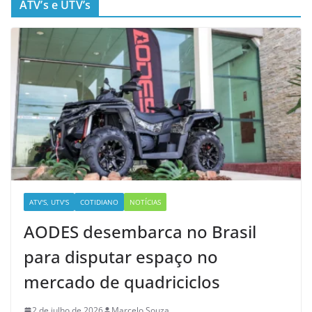
ATV’s e UTV’s
ATV'S, UTV'S
COTIDIANO
NOTÍCIAS
AODES desembarca no Brasil
para disputar espaço no
mercado de quadriciclos
2 de julho de 2026
Marcelo Souza