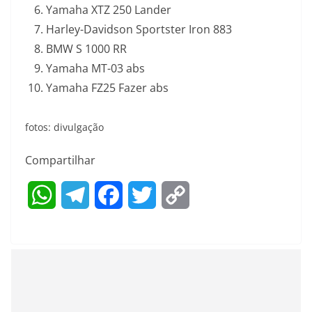
Yamaha XTZ 250 Lander
Harley-Davidson Sportster Iron 883
BMW S 1000 RR
Yamaha MT-03 abs
Yamaha FZ25 Fazer abs
fotos: divulgação
Compartilhar
W
T
F
T
C
h
e
a
w
o
a
l
c
i
p
t
e
e
t
y
s
g
b
t
L