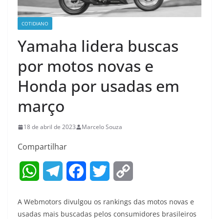
COTIDIANO
Yamaha lidera buscas
por motos novas e
Honda por usadas em
março
18 de abril de 2023
Marcelo Souza
Compartilhar
W
T
F
T
C
h
e
a
w
o
A Webmotors divulgou os rankings das motos novas e
a
l
c
i
p
usadas mais buscadas pelos consumidores brasileiros