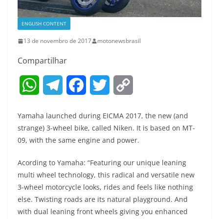
ENGLISH CONTENT
13 de novembro de 2017
motonewsbrasil
Compartilhar
W
T
F
T
C
h
e
a
w
o
Yamaha launched during EICMA 2017, the new (and
a
l
c
i
p
strange) 3-wheel bike, called Niken. It is based on MT-
09, with the same engine and power.
t
e
e
t
y
Acording to Yamaha: “Featuring our unique leaning
s
g
b
t
L
multi wheel technology, this radical and versatile new
A
r
o
e
i
3-wheel motorcycle looks, rides and feels like nothing
else. Twisting roads are its natural playground. And
p
a
o
r
n
with dual leaning front wheels giving you enhanced