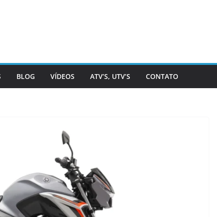
S
BLOG
VÍDEOS
ATV’S, UTV’S
CONTATO