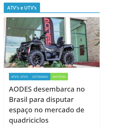
ATV’s e UTV’s
ATV'S, UTV'S
COTIDIANO
NOTÍCIAS
AODES desembarca no
Brasil para disputar
espaço no mercado de
quadriciclos