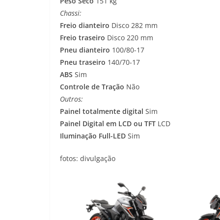
Peso Seco
151 kg
Chassi:
Freio dianteiro
Disco 282 mm
Freio traseiro
Disco 220 mm
Pneu dianteiro
100/80-17
Pneu traseiro
140/70-17
ABS
Sim
Controle de Tração
Não
Outros:
Painel totalmente digital
Sim
Painel Digital em LCD ou TFT
LCD
Iluminação Full-LED
Sim
fotos: divulgação