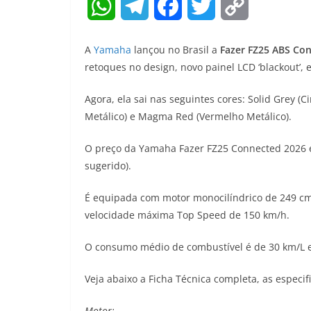
W
T
F
T
C
h
e
a
w
o
A
Yamaha
lançou no Brasil a
Fazer FZ25 ABS Co
a
l
c
i
p
retoques no design, novo painel LCD ‘blackout
t
e
e
t
y
Agora, ela sai nas seguintes cores: Solid Grey (C
Metálico) e Magma Red (Vermelho Metálico).
s
g
b
t
L
A
r
o
e
i
O preço da Yamaha Fazer FZ25 Connected 2026 é a
sugerido).
p
a
o
r
n
É equipada com motor monocilíndrico de 249 cm
p
m
k
k
velocidade máxima Top Speed de 150 km/h.
O consumo médio de combustível é de 30 km/L e
Veja abaixo a Ficha Técnica completa, as especif
Motor: