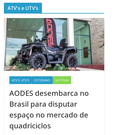
ATV’s e UTV’s
ATV'S, UTV'S
COTIDIANO
NOTÍCIAS
AODES desembarca no
Brasil para disputar
espaço no mercado de
quadriciclos