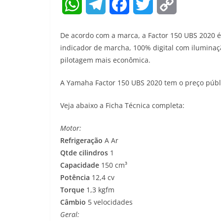
W
T
F
T
C
h
e
a
w
o
De acordo com a marca, a Factor 150 UBS 2020 é
a
l
c
i
p
indicador de marcha, 100% digital com ilumina
pilotagem mais econômica.
t
e
e
t
y
A Yamaha Factor 150 UBS 2020 tem o preço públi
s
g
b
t
L
A
r
o
e
i
Veja abaixo a Ficha Técnica completa:
p
a
o
r
n
Motor:
Refrigeração
A Ar
p
m
k
k
Qtde cilindros
1
Capacidade
150 cm³
Potência
12,4 cv
Torque
1,3 kgfm
Câmbio
5 velocidades
Geral: