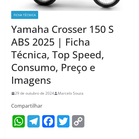
FICHA TÉCNICA
Yamaha Crosser 150 S
ABS 2025 | Ficha
Técnica, Top Speed,
Consumo, Preço e
Imagens
29 de outubro de 2024
Marcelo Souza
Compartilhar
W
T
F
T
C
h
e
a
w
o