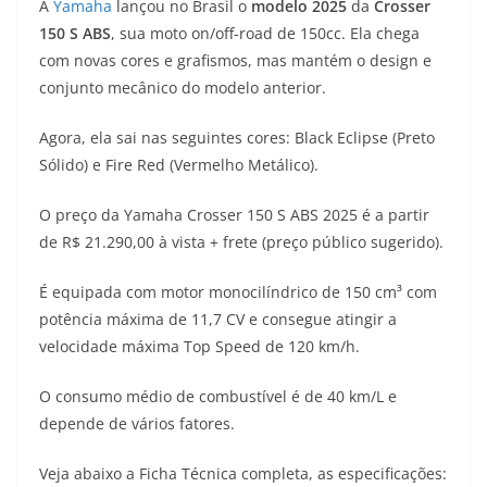
A
Yamaha
lançou no Brasil o
modelo 2025
da
Crosser
a
l
c
i
p
150 S ABS
, sua moto on/off-road de 150cc. Ela chega
com novas cores e grafismos, mas mantém o design e
t
e
e
t
y
conjunto mecânico do modelo anterior.
s
g
b
t
L
Agora, ela sai nas seguintes cores: Black Eclipse (Preto
A
r
o
e
i
Sólido) e Fire Red (Vermelho Metálico).
p
a
o
r
n
O preço da Yamaha Crosser 150 S ABS 2025 é a partir
p
m
k
k
de R$ 21.290,00 à vista + frete (preço público sugerido).
É equipada com motor monocilíndrico de 150 cm³ com
potência máxima de 11,7 CV e consegue atingir a
velocidade máxima Top Speed de 120 km/h.
O consumo médio de combustível é de 40 km/L e
depende de vários fatores.
Veja abaixo a Ficha Técnica completa, as especificações: