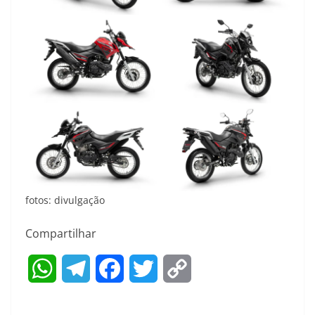
fotos: divulgação
Compartilhar
W
T
F
T
C
h
e
a
w
o