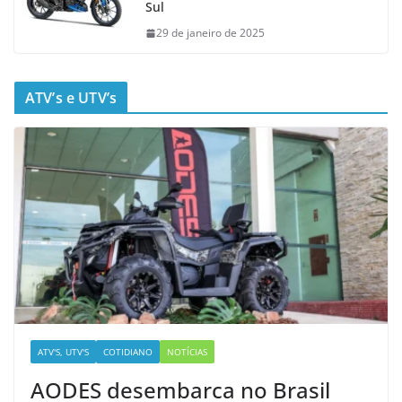
Sul
29 de janeiro de 2025
ATV’s e UTV’s
ATV'S, UTV'S
COTIDIANO
NOTÍCIAS
AODES desembarca no Brasil