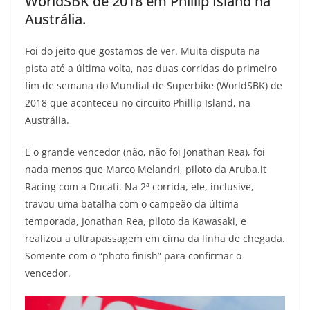
WorldSBK de 2018 em Phillip Island na
s
g
b
t
L
Austrália.
A
r
o
e
i
Foi do jeito que gostamos de ver. Muita disputa na
pista até a última volta, nas duas corridas do primeiro
p
a
o
r
n
fim de semana do Mundial de Superbike (WorldSBK) de
p
m
k
k
2018 que aconteceu no circuito Phillip Island, na
Austrália.
E o grande vencedor (não, não foi Jonathan Rea), foi
nada menos que Marco Melandri, piloto da Aruba.it
Racing com a Ducati. Na 2ª corrida, ele, inclusive,
travou uma batalha com o campeão da última
temporada, Jonathan Rea, piloto da Kawasaki, e
realizou a ultrapassagem em cima da linha de chegada.
Somente com o “photo finish” para confirmar o
vencedor.