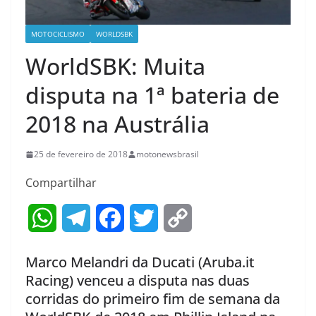
MOTOCICLISMO
WORLDSBK
WorldSBK: Muita
disputa na 1ª bateria de
2018 na Austrália
25 de fevereiro de 2018
motonewsbrasil
Compartilhar
W
T
F
T
C
h
e
a
w
o
Marco Melandri da Ducati (Aruba.it
a
l
c
i
p
Racing) venceu a disputa nas duas
corridas do primeiro fim de semana da
t
e
e
t
y