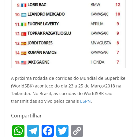
A próxima rodada de corridas do Mundial de Superbike
(WorldSBK) acontece do dia 23 a 25 de Março/2018 na
Tailândia. No Brasil, as corridas do WorldSBK são
transmitidas ao vivo pelos canais
ESPN
.
Compartilhar
W
T
F
T
C