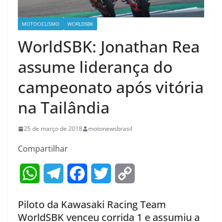
MOTOCICLISMO
WORLDSBK
WorldSBK: Jonathan Rea
assume liderança do
campeonato após vitória
na Tailândia
25 de março de 2018
motonewsbrasil
Compartilhar
W
T
F
T
C
h
e
a
w
o
Piloto da Kawasaki Racing Team
a
l
c
i
p
WorldSBK venceu corrida 1 e assumiu a