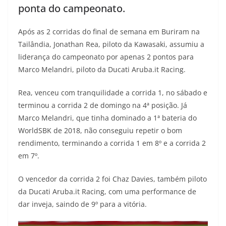
ponta do campeonato.
t
e
e
t
y
s
g
b
t
L
Após as 2 corridas do final de semana em Buriram na
Tailândia, Jonathan Rea, piloto da Kawasaki, assumiu a
A
r
o
e
i
liderança do campeonato por apenas 2 pontos para
Marco Melandri, piloto da Ducati Aruba.it Racing.
p
a
o
r
n
p
m
k
k
Rea, venceu com tranquilidade a corrida 1, no sábado e
terminou a corrida 2 de domingo na 4ª posição. Já
Marco Melandri, que tinha dominado a 1ª bateria do
WorldSBK de 2018, não conseguiu repetir o bom
rendimento, terminando a corrida 1 em 8º e a corrida 2
em 7º.
O vencedor da corrida 2 foi Chaz Davies, também piloto
da Ducati Aruba.it Racing, com uma performance de
dar inveja, saindo de 9º para a vitória.