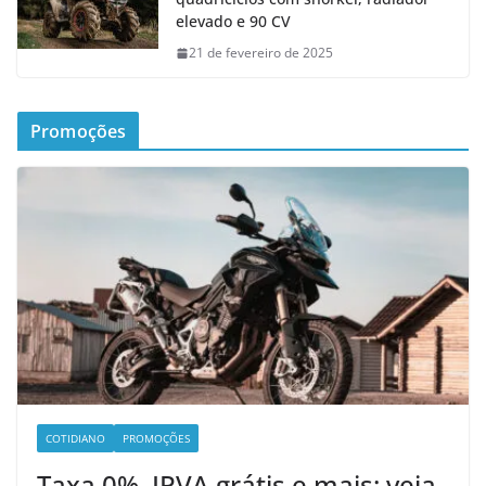
elevado e 90 CV
21 de fevereiro de 2025
Promoções
COTIDIANO
PROMOÇÕES
Taxa 0%, IPVA grátis e mais: veja