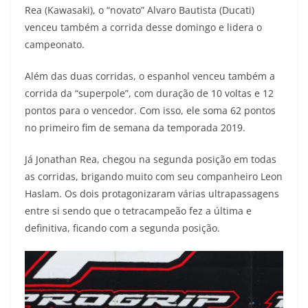
Rea (Kawasaki), o “novato” Alvaro Bautista (Ducati)
t
e
e
t
y
venceu também a corrida desse domingo e lidera o
s
g
b
t
L
campeonato.
A
r
o
e
i
Além das duas corridas, o espanhol venceu também a
corrida da “superpole”, com duração de 10 voltas e 12
p
a
o
r
n
pontos para o vencedor. Com isso, ele soma 62 pontos
p
m
k
k
no primeiro fim de semana da temporada 2019.
Já Jonathan Rea, chegou na segunda posição em todas
as corridas, brigando muito com seu companheiro Leon
Haslam. Os dois protagonizaram várias ultrapassagens
entre si sendo que o tetracampeão fez a última e
definitiva, ficando com a segunda posição.