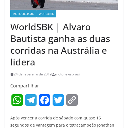
MOTOCICLISMO
WORLDSBK
WorldSBK | Alvaro
Bautista ganha as duas
corridas na Austrália e
lidera
24 de fevereiro de 2019
motonewsbrasil
Compartilhar
W
T
F
T
C
h
e
a
w
o
Após vencer a corrida de sábado com quase 15
a
l
c
i
p
segundos de vantagem para o tetracampeão Jonathan