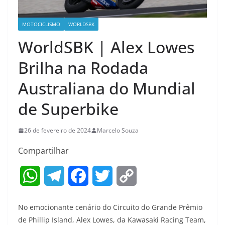
MOTOCICLISMO
WORLDSBK
WorldSBK | Alex Lowes
Brilha na Rodada
Australiana do Mundial
de Superbike
26 de fevereiro de 2024
Marcelo Souza
Compartilhar
W
T
F
T
C
h
e
a
w
o
No emocionante cenário do Circuito do Grande Prêmio
a
l
c
i
p
de Phillip Island, Alex Lowes, da Kawasaki Racing Team,