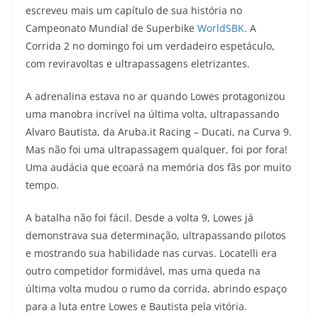
escreveu mais um capítulo de sua história no
t
e
e
t
y
Campeonato Mundial de Superbike
WorldSBK
. A
s
g
b
t
L
Corrida 2 no domingo foi um verdadeiro espetáculo,
com reviravoltas e ultrapassagens eletrizantes.
A
r
o
e
i
A adrenalina estava no ar quando Lowes protagonizou
p
a
o
r
n
uma manobra incrível na última volta, ultrapassando
p
m
k
k
Alvaro Bautista, da Aruba.it Racing – Ducati, na Curva 9.
Mas não foi uma ultrapassagem qualquer, foi por fora!
Uma audácia que ecoará na memória dos fãs por muito
tempo.
A batalha não foi fácil. Desde a volta 9, Lowes já
demonstrava sua determinação, ultrapassando pilotos
e mostrando sua habilidade nas curvas. Locatelli era
outro competidor formidável, mas uma queda na
última volta mudou o rumo da corrida, abrindo espaço
para a luta entre Lowes e Bautista pela vitória.