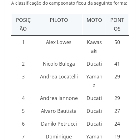
A classificação do campeonato ficou da seguinte forma:
POSIÇ
PILOTO
MOTO
PONT
ÃO
OS
1
Alex Lowes
Kawas
50
aki
2
Nicolo Bulega
Ducati
41
3
Andrea Locatelli
Yamah
29
a
4
Andrea Iannone
Ducati
29
5
Alvaro Bautista
Ducati
27
6
Danilo Petrucci
Ducati
24
7
Dominique
Yamah
19