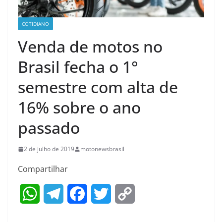
COTIDIANO
Venda de motos no
Brasil fecha o 1°
semestre com alta de
16% sobre o ano
passado
2 de julho de 2019
motonewsbrasil
Compartilhar
W
T
F
T
C
h
e
a
w
o