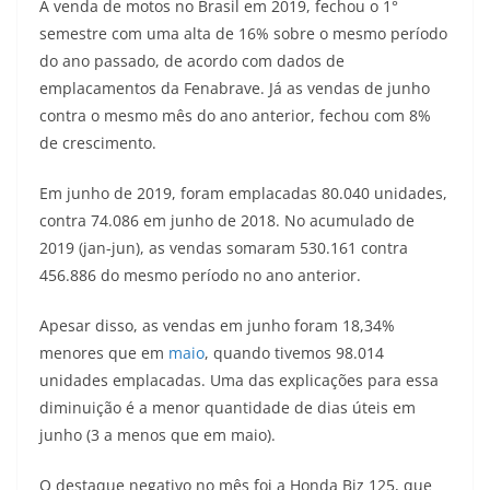
A venda de motos no Brasil em 2019, fechou o 1°
a
l
c
i
p
semestre com uma alta de 16% sobre o mesmo período
do ano passado, de acordo com dados de
t
e
e
t
y
emplacamentos da Fenabrave. Já as vendas de junho
s
g
b
t
L
contra o mesmo mês do ano anterior, fechou com 8%
de crescimento.
A
r
o
e
i
Em junho de 2019, foram emplacadas 80.040 unidades,
p
a
o
r
n
contra 74.086 em junho de 2018. No acumulado de
p
m
k
k
2019 (jan-jun), as vendas somaram 530.161 contra
456.886 do mesmo período no ano anterior.
Apesar disso, as vendas em junho foram 18,34%
menores que em
maio
, quando tivemos 98.014
unidades emplacadas. Uma das explicações para essa
diminuição é a menor quantidade de dias úteis em
junho (3 a menos que em maio).
O destaque negativo no mês foi a Honda Biz 125, que