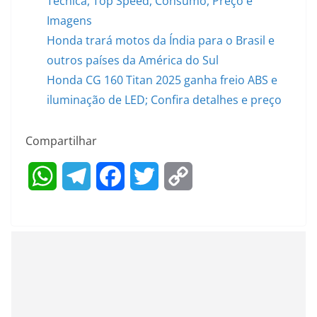
Técnica, Top Speed, Consumo, Preço e
Imagens
Honda trará motos da Índia para o Brasil e
outros países da América do Sul
Honda CG 160 Titan 2025 ganha freio ABS e
iluminação de LED; Confira detalhes e preço
Compartilhar
W
T
F
T
C
h
e
a
w
o
a
l
c
i
p
t
e
e
t
y
s
g
b
t
L