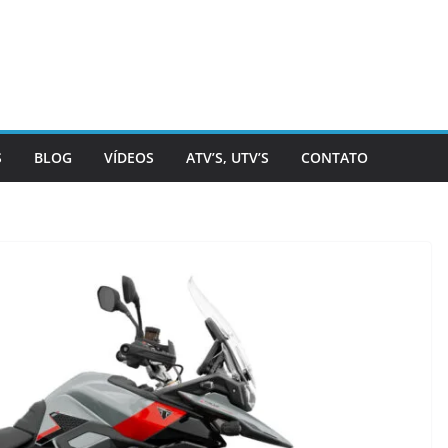
S
BLOG
VÍDEOS
ATV’S, UTV’S
CONTATO