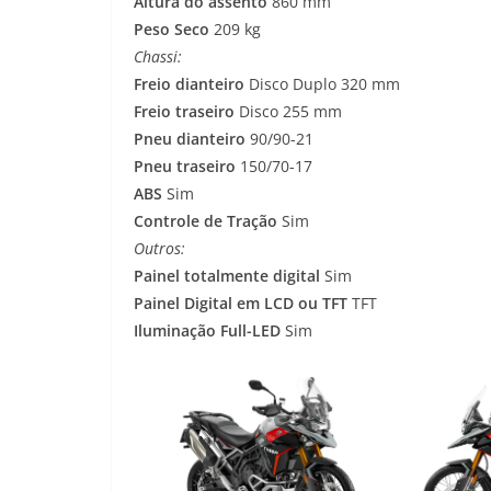
Altura do assento
860 mm
Peso Seco
209 kg
Chassi:
Freio dianteiro
Disco Duplo 320 mm
Freio traseiro
Disco 255 mm
Pneu dianteiro
90/90-21
Pneu traseiro
150/70-17
ABS
Sim
Controle de Tração
Sim
Outros:
Painel totalmente digital
Sim
Painel Digital em LCD ou TFT
TFT
Iluminação Full-LED
Sim