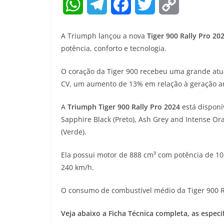
W
T
F
T
C
h
e
a
w
o
A Triumph lançou a nova
Tiger 900 Rally Pro 20
a
l
c
i
p
potência, conforto e tecnologia.
t
e
e
t
y
O coração da Tiger 900 recebeu uma grande atua
CV, um aumento de 13% em relação à geração an
s
g
b
t
L
A
r
o
e
i
A
Triumph Tiger 900 Rally Pro 2024
está disponí
Sapphire Black (Preto), Ash Grey and Intense Or
p
a
o
r
n
(Verde).
p
m
k
k
Ela possui motor de 888 cm³ com potência de 1
240 km/h.
O consumo de combustível médio da Tiger 900 Ra
Veja abaixo a Ficha Técnica completa, as especi