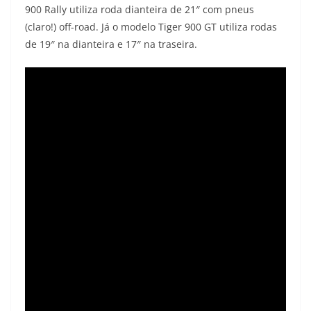
900 Rally utiliza roda dianteira de 21″ com pneus
(claro!) off-road. Já o modelo Tiger 900 GT utiliza rodas
de 19″ na dianteira e 17″ na traseira.