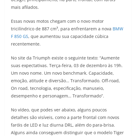
s
g
b
t
L
mais afilados.
A
r
o
e
i
Essas novas motos chegam com o novo motor
tricilíndrico de 887 cm³, para enfrentarem a nova
BMW
p
a
o
r
n
F 850 GS
, que aumentou sua capacidade cúbica
p
m
k
k
recentemente.
No site da Triumph existe o seguinte texto: “Aumente
suas expectativas. Terça-feira, 03 de dezembro às 19h.
Um novo nome. Um novo benchmark. Capacidade,
emoção, atitude e diversão… Transformado. Off-road,
On road, tecnologia, especificação, manuseio,
desempenho e personagem… Transformado”.
No vídeo, que podes ver abaixo, alguns poucos
detalhes são visíveis, como a parte frontal com novos
faróis de LED e luz diurna DRL, além do para-brisa.
Alguns ainda conseguem distinguir que o modelo Tiger