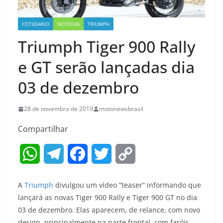
COTIDIANO
NOTÍCIAS
TRIUMPH
Triumph Tiger 900 Rally
e GT serão lançadas dia
03 de dezembro
28 de novembro de 2019
motonewsbrasil
Compartilhar
W
T
F
T
C
h
e
a
w
o
A
Triumph
divulgou um vídeo “teaser” informando que
a
l
c
i
p
lançará as novas Tiger 900 Rally e Tiger 900 GT no dia
03 de dezembro. Elas aparecem, de relance, com novo
t
e
e
t
y
design, principalmente na parte frontal, com faróis