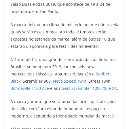
Salão Duas Rodas 2019, que acontece de 19 a 24 de
t
e
e
t
y
novembro, em São Paulo.
s
g
b
t
L
A marca deixou um clima de mistério no ar e não revela
A
r
o
e
i
quais serão essas motos. Ao todo, 21 motos serão
expostas no estande da marca, além de outras 10 que
p
a
o
r
n
estarão disponíveis para test-rides no evento.
p
m
k
k
A Triumph fez uma grande renovação da sua linha no
Brasil e, somente em 2019, lançou seis novas
motocicletas clássicas. Algumas delas são a
Bobber
Black
, Scrambler 900,
Nova Speed Twin
, Street Twin,
Bonneville T120 Ace
e as
novas Scrambler 1200 XE e XC
.
A marca garante que será uma das principais atrações
do salão, com “um estande imponente, espaçoso,
moderno, e seguindo a identidade mundial da marca”.