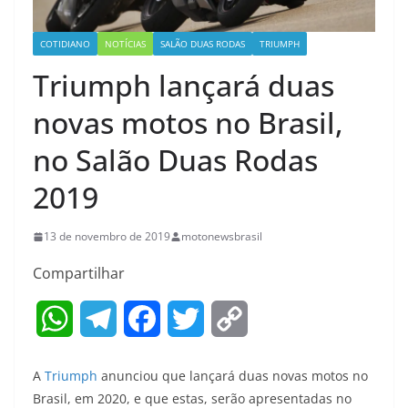
COTIDIANO
NOTÍCIAS
SALÃO DUAS RODAS
TRIUMPH
Triumph lançará duas
novas motos no Brasil,
no Salão Duas Rodas
2019
13 de novembro de 2019
motonewsbrasil
Compartilhar
W
T
F
T
C
h
e
a
w
o
A
Triumph
anunciou que lançará duas novas motos no
a
l
c
i
p
Brasil, em 2020, e que estas, serão apresentadas no