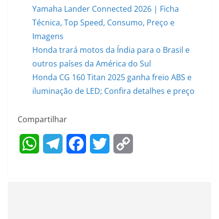
Yamaha Lander Connected 2026 | Ficha
Técnica, Top Speed, Consumo, Preço e
Imagens
Honda trará motos da Índia para o Brasil e
outros países da América do Sul
Honda CG 160 Titan 2025 ganha freio ABS e
iluminação de LED; Confira detalhes e preço
Compartilhar
W
T
F
T
C
h
e
a
w
o
a
l
c
i
p
t
e
e
t
y