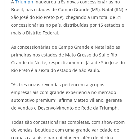
A
Triumph
inaugurou três novas concessionárias no
a
l
c
i
p
Brasil, nas cidades de Campo Grande (MS), Natal (RN) e
São José do Rio Preto (SP), chegando a um total de 21
t
e
e
t
y
concessionárias no país, distribuídas por 15 estados e
s
g
b
t
L
mais o Distrito Federal.
A
r
o
e
i
As concessionárias de Campo Grande e Natal são as
primeiras nos estados de Mato Grosso do Sul e Rio
p
a
o
r
n
Grande do Norte, respectivamente. Já a de São José do
p
m
k
k
Rio Preto é a sexta do estado de São Paulo.
“As três novas revendas pertencem a grupos
empresariais com grande experiência no mercado
automotivo premium”, afirma Matteo Villano, gerente
de Vendas e Desenvolvimento de Rede da Triumph.
Todas são concessionárias completas, com show-room
de vendas, boutique com uma grande variedade de
roupas casuais e para pilotagem, além de oficina