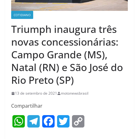
COTIDIANO
Triumph inaugura três
novas concessionárias:
Campo Grande (MS),
Natal (RN) e São José do
Rio Preto (SP)
13 de setembro de 2021
motonewsbrasil
Compartilhar
W
T
F
T
C
h
e
a
w
o