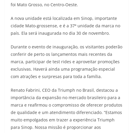
foi Mato Grosso, no Centro-Oeste.
t
e
e
t
y
A nova unidade está localizada em Sinop, importante
s
g
b
t
L
cidade Mato-grossense, e é a 37ª unidade da marca no
A
r
o
e
i
país. Ela será inaugurada no dia 30 de novembro.
p
a
o
r
n
Durante o evento de inauguração, os visitantes poderão
p
m
k
k
conferir de perto os lançamentos mais recentes da
marca, participar de test rides e aproveitar promoções
exclusivas. Haverá ainda uma programação especial
com atrações e surpresas para toda a família.
Renato Fabrini, CEO da Triumph no Brasil, destacou a
importância da expansão no mercado brasileiro para a
marca e reafirmou o compromisso de oferecer produtos
de qualidade e um atendimento diferenciado. “Estamos
muito empolgados em trazer a experiência Triumph
para Sinop. Nossa missão é proporcionar aos