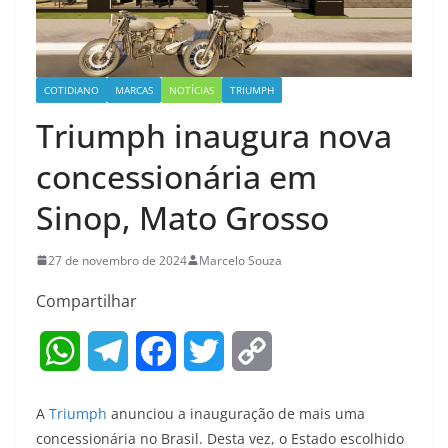
COTIDIANO
MARCAS
NOTÍCIAS
TRIUMPH
Triumph inaugura nova
concessionária em
Sinop, Mato Grosso
27 de novembro de 2024
Marcelo Souza
Compartilhar
W
T
F
T
C
h
e
a
w
o
A
Triumph
anunciou a inauguração de mais uma
a
l
c
i
p
concessionária no Brasil. Desta vez, o Estado escolhido