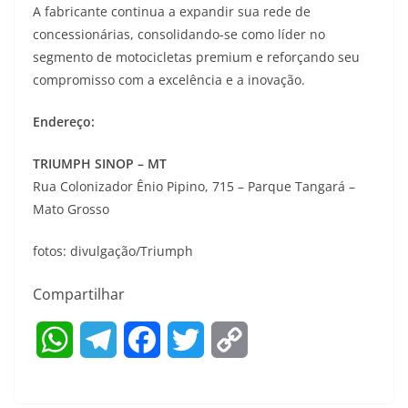
A fabricante continua a expandir sua rede de
concessionárias, consolidando-se como líder no
segmento de motocicletas premium e reforçando seu
compromisso com a excelência e a inovação.
Endereço:
TRIUMPH SINOP – MT
Rua Colonizador Ênio Pipino, 715 – Parque Tangará –
Mato Grosso
fotos: divulgação/Triumph
Compartilhar
W
T
F
T
C
h
e
a
w
o