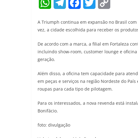
W
T
F
T
C
h
e
a
w
o
A Triumph continua em expansão no Brasil com 
a
l
c
i
p
vez, a cidade escolhida para receber os produtos
t
e
e
t
y
De acordo com a marca, a filial em Fortaleza con
incluindo show-room, customer lounge e oficin
s
g
b
t
L
geração.
A
r
o
e
i
Além disso, a oficina tem capacidade para aten
p
a
o
r
n
em peças e serviços na região Nordeste do País
p
m
k
k
roupas para cada tipo de pilotagem.
Para os interessados, a nova revenda está insta
Bonifácio.
foto: divulgação