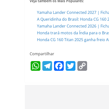
Veja também os Mais Populares:
Yamaha Lander Connected 2027 | Ficha
A Queridinha do Brasil: Honda CG 160 
Yamaha Lander Connected 2026 | Ficha
Honda trará motos da Índia para o Bras
Honda CG 160 Titan 2025 ganha freio AB
Compartilhar
W
T
F
T
C
h
e
a
w
o
a
l
c
i
p
t
e
e
t
y
s
g
b
t
L