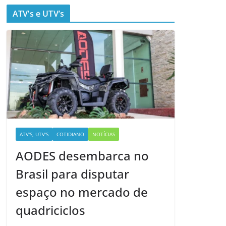
ATV’s e UTV’s
ATV'S, UTV'S
COTIDIANO
NOTÍCIAS
AODES desembarca no
Brasil para disputar
espaço no mercado de
quadriciclos