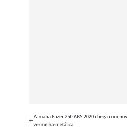
A
r
o
e
i
p
a
o
r
n
p
m
k
k
Yamaha Fazer 250 ABS 2020 chega com nov
vermelha-metálica