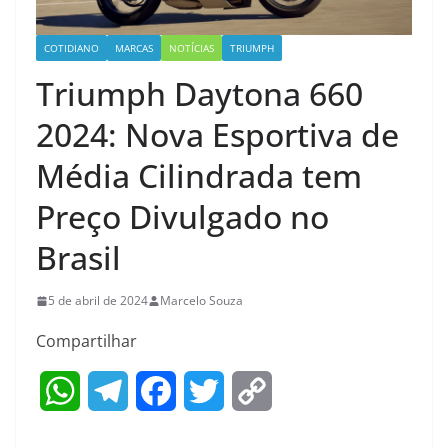
COTIDIANO
MARCAS
NOTÍCIAS
TRIUMPH
Triumph Daytona 660
2024: Nova Esportiva de
Média Cilindrada tem
Preço Divulgado no
Brasil
5 de abril de 2024
Marcelo Souza
Compartilhar
W
T
F
T
C
h
e
a
w
o