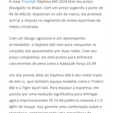
A nova
Triumph
Daytona 660 2024 teve seu preço
a
l
c
i
p
divulgado no Brasil. Com um preço sugerido a partir de
R$ 56.490,00, disponível no site da marca, ela promete
t
e
e
t
y
acirrar a disputa no segmento de motos esportivas de
s
g
b
t
L
média cilindrada.
A
r
o
e
i
Com um design agressivo e um desempenho
arrebatador, a Daytona 660 vem para conquistar os
p
a
o
r
n
corações dos apaixonados por duas rodas. Com seu
p
m
k
k
preço competitivo, ela está pronta para enfrentar
concorrentes de peso como a Kawasaki Ninja ZX-4R.
Um dos pontos altos da Daytona 660 é seu motor triplo
de 660 cc, que também equipa modelos como a Trident
660 e a Tiger Sport 660. Para equipar a esportiva, ele
passou por uma evolução significativa para entregar
agora impressionantes 95 CV de potência máxima e 7,0
kgfm de torque. Isso garante uma combinação suave e
responsiva, proporcionando uma experiência de