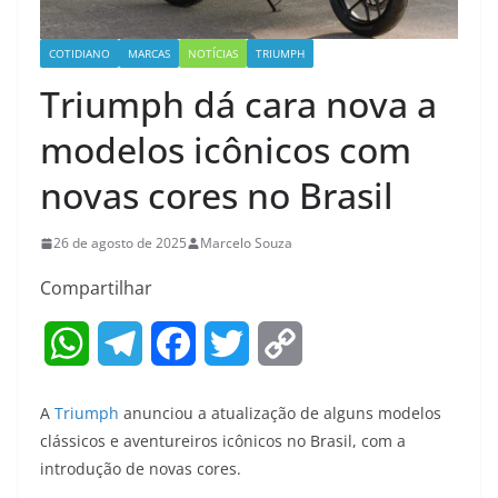
COTIDIANO
MARCAS
NOTÍCIAS
TRIUMPH
Triumph dá cara nova a
modelos icônicos com
novas cores no Brasil
26 de agosto de 2025
Marcelo Souza
Compartilhar
W
T
F
T
C
h
e
a
w
o
A
Triumph
anunciou a atualização de alguns modelos
a
l
c
i
p
clássicos e aventureiros icônicos no Brasil, com a
introdução de novas cores.
t
e
e
t
y