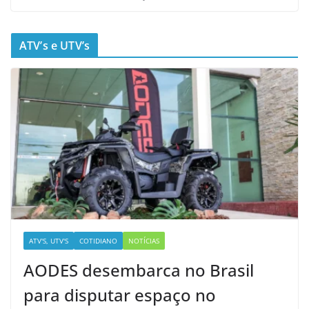
ATV’s e UTV’s
ATV'S, UTV'S
COTIDIANO
NOTÍCIAS
AODES desembarca no Brasil
para disputar espaço no