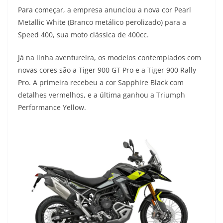
Para começar, a empresa anunciou a nova cor Pearl
s
g
b
t
L
Metallic White (Branco metálico perolizado) para a
A
r
o
e
i
Speed 400, sua moto clássica de 400cc.
p
a
o
r
n
Já na linha aventureira, os modelos contemplados com
p
m
k
k
novas cores são a Tiger 900 GT Pro e a Tiger 900 Rally
Pro. A primeira recebeu a cor Sapphire Black com
detalhes vermelhos, e a última ganhou a Triumph
Performance Yellow.