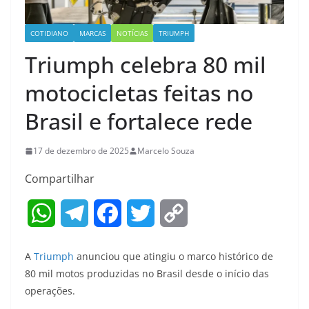
COTIDIANO
MARCAS
NOTÍCIAS
TRIUMPH
Triumph celebra 80 mil
motocicletas feitas no
Brasil e fortalece rede
17 de dezembro de 2025
Marcelo Souza
Compartilhar
W
T
F
T
C
h
e
a
w
o
A
Triumph
anunciou que atingiu o marco histórico de
a
l
c
i
p
80 mil motos produzidas no Brasil desde o início das
operações.
t
e
e
t
y