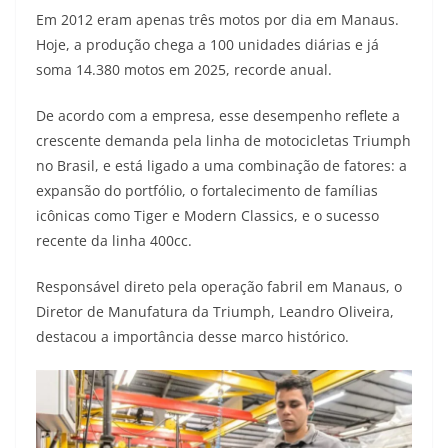
Em 2012 eram apenas três motos por dia em Manaus.
s
g
b
t
L
Hoje, a produção chega a 100 unidades diárias e já
A
r
o
e
i
soma 14.380 motos em 2025, recorde anual.
p
a
o
r
n
De acordo com a empresa, esse desempenho reflete a
p
m
k
k
crescente demanda pela linha de motocicletas Triumph
no Brasil, e está ligado a uma combinação de fatores: a
expansão do portfólio, o fortalecimento de famílias
icônicas como Tiger e Modern Classics, e o sucesso
recente da linha 400cc.
Responsável direto pela operação fabril em Manaus, o
Diretor de Manufatura da Triumph, Leandro Oliveira,
destacou a importância desse marco histórico.