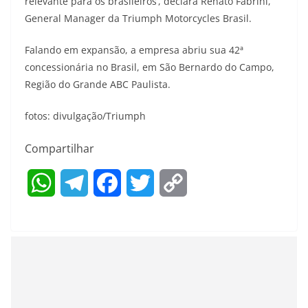
relevante para os brasileiros’, declara Renato Fabrini,
General Manager da Triumph Motorcycles Brasil.
Falando em expansão, a empresa abriu sua 42ª
concessionária no Brasil, em São Bernardo do Campo,
Região do Grande ABC Paulista.
fotos: divulgação/Triumph
Compartilhar
W
T
F
T
C
h
e
a
w
o
a
l
c
i
p
t
e
e
t
y
s
g
b
t
L