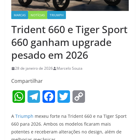
MARCAS
NOTÍCIAS
TRIUMPH
Trident 660 e Tiger Sport
660 ganham upgrade
pesado em 2026
28 de janeiro de 2026
Marcelo Souza
Compartilhar
W
T
F
T
C
h
e
a
w
o
A
Triumph
mexeu forte na Trident 660 e na Tiger Sport
a
l
c
i
p
660 para 2026. Ambos os modelos ficaram mais
potentes e receberam alterações no design, além de
t
e
e
t
y
melhorias mecânicas.