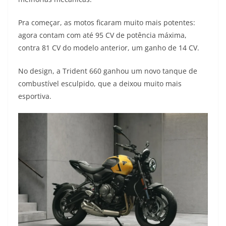
s
g
b
t
L
Pra começar, as motos ficaram muito mais potentes:
A
r
o
e
i
agora contam com até 95 CV de potência máxima,
contra 81 CV do modelo anterior, um ganho de 14 CV.
p
a
o
r
n
p
m
k
k
No design, a Trident 660 ganhou um novo tanque de
combustível esculpido, que a deixou muito mais
esportiva.