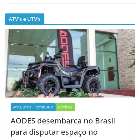
ATV’s e UTV’s
ATV'S, UTV'S
COTIDIANO
NOTÍCIAS
AODES desembarca no Brasil
para disputar espaço no