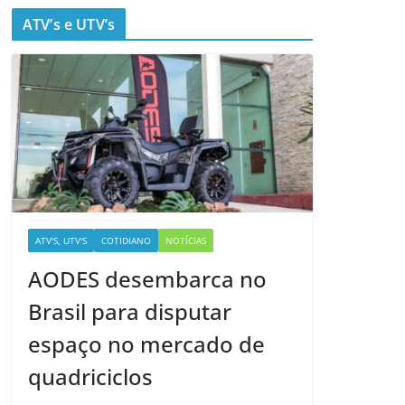
ATV’s e UTV’s
ATV'S, UTV'S
COTIDIANO
NOTÍCIAS
AODES desembarca no
Brasil para disputar
espaço no mercado de
quadriciclos