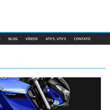
S
BLOG
VÍDEOS
ATV’S, UTV’S
CONTATO