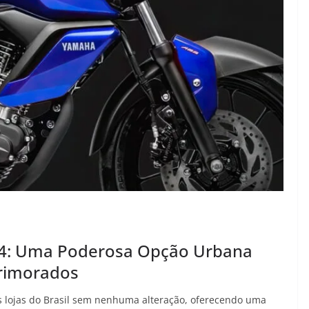
24: Uma Poderosa Opção Urbana
primorados
 lojas do Brasil sem nenhuma alteração, oferecendo uma