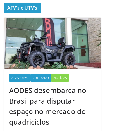
ATV’s e UTV’s
ATV'S, UTV'S
COTIDIANO
NOTÍCIAS
AODES desembarca no
Brasil para disputar
espaço no mercado de
quadriciclos