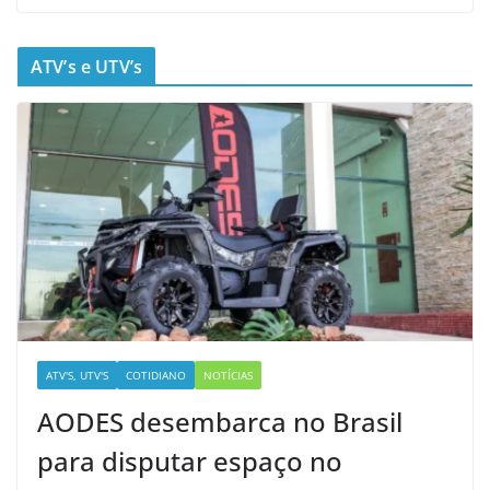
ATV’s e UTV’s
ATV'S, UTV'S
COTIDIANO
NOTÍCIAS
AODES desembarca no Brasil
para disputar espaço no