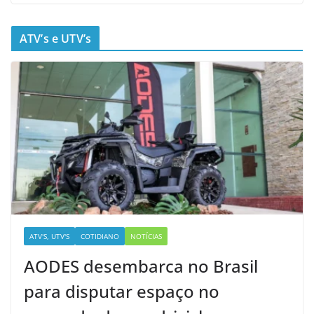
ATV’s e UTV’s
ATV'S, UTV'S
COTIDIANO
NOTÍCIAS
AODES desembarca no Brasil
para disputar espaço no