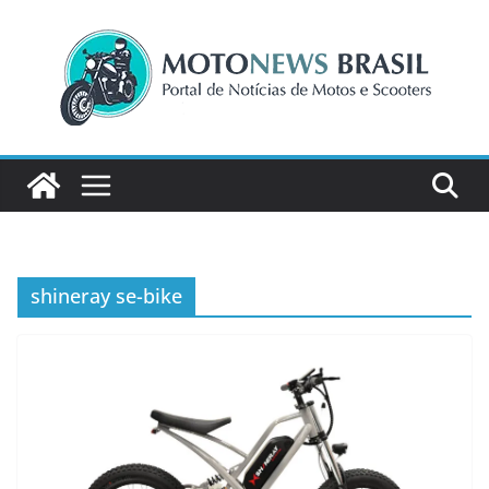
Pular
para
o
conteúdo
shineray se-bike