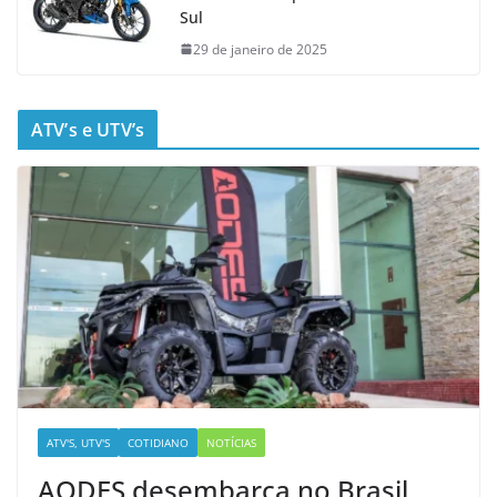
Sul
29 de janeiro de 2025
ATV’s e UTV’s
ATV'S, UTV'S
COTIDIANO
NOTÍCIAS
AODES desembarca no Brasil