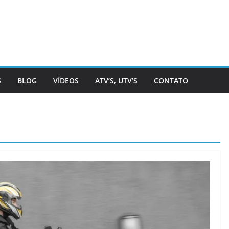
S
BLOG
VÍDEOS
ATV’S, UTV’S
CONTATO