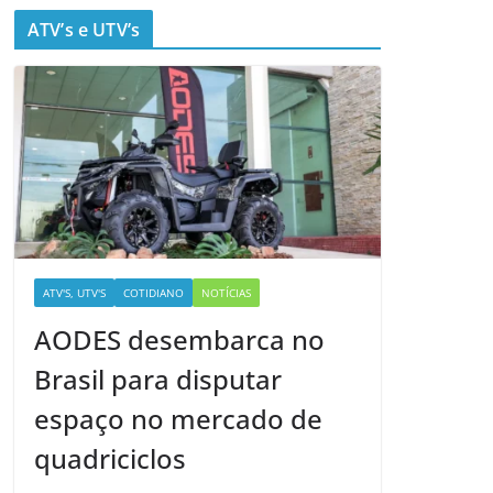
ATV’s e UTV’s
ATV'S, UTV'S
COTIDIANO
NOTÍCIAS
AODES desembarca no
Brasil para disputar
espaço no mercado de
quadriciclos