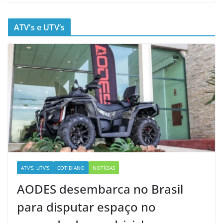
ATV’s e UTV’s
ATV'S, UTV'S
COTIDIANO
NOTÍCIAS
AODES desembarca no Brasil
para disputar espaço no