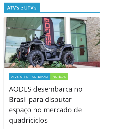
ATV’s e UTV’s
ATV'S, UTV'S
COTIDIANO
NOTÍCIAS
AODES desembarca no
Brasil para disputar
espaço no mercado de
quadriciclos