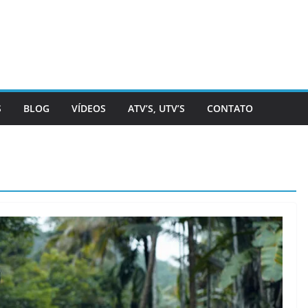
S
BLOG
VÍDEOS
ATV’S, UTV’S
CONTATO