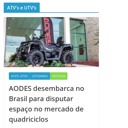
ATV’s e UTV’s
ATV'S, UTV'S
COTIDIANO
NOTÍCIAS
AODES desembarca no
Brasil para disputar
espaço no mercado de
quadriciclos