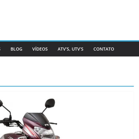
S
BLOG
VÍDEOS
ATV’S, UTV’S
CONTATO